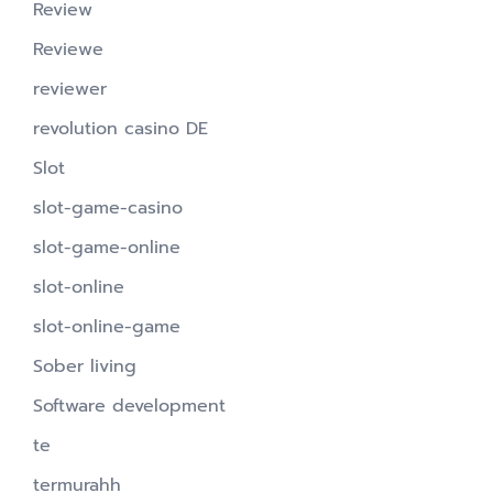
Review
Reviewe
reviewer
revolution casino DE
Slot
slot-game-casino
slot-game-online
slot-online
slot-online-game
Sober living
Software development
te
termurahh