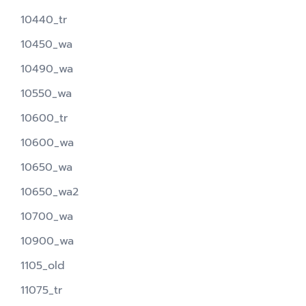
10440_tr
10450_wa
10490_wa
10550_wa
10600_tr
10600_wa
10650_wa
10650_wa2
10700_wa
10900_wa
1105_old
11075_tr