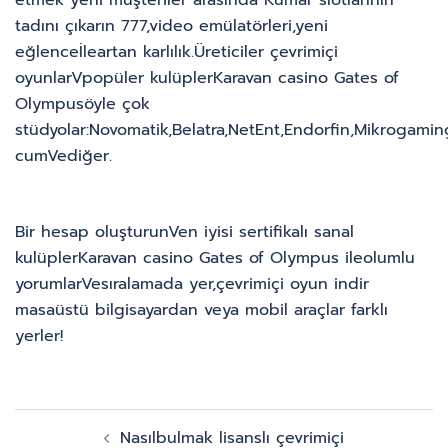
tadını çıkarın 777,video emülatörleri,yeni
eğlenceİleartan karlılık.Üreticiler çevrimiçi
oyunlarVpopüler kulüplerKaravan casino Gates of
Olympusöyle çok
stüdyolar:Novomatik,Belatra,NetEnt,Endorfin,Mikrogamin
cumVediğer.
Bir hesap oluşturunVen iyisi sertifikalı sanal
kulüplerKaravan casino Gates of Olympus ileolumlu
yorumlarVesıralamada yer,çevrimiçi oyun indir
masaüstü bilgisayardan veya mobil araçlar farklı
yerler!
Post
Nasılbulmak lisanslı çevrimiçi