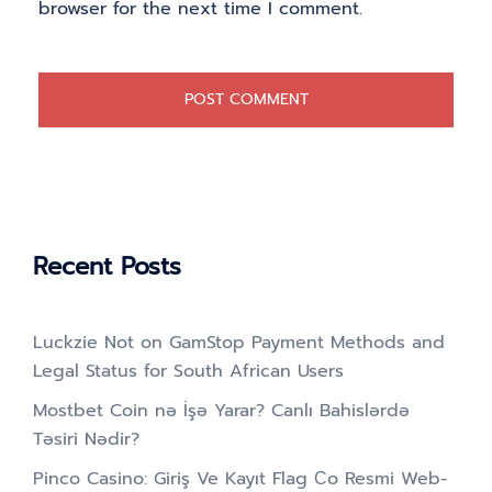
browser for the next time I comment.
Recent Posts
Luckzie Not on GamStop Payment Methods and
Legal Status for South African Users
Mostbet Coin nə İşə Yarar? Canlı Bahislərdə
Təsiri Nədir?
Pinco Casino: Giriş Ve Kayıt Flag Сo Resmi Web-