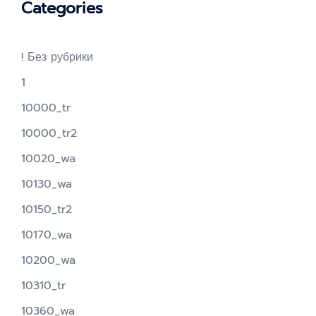
Categories
! Без рубрики
1
10000_tr
10000_tr2
10020_wa
10130_wa
10150_tr2
10170_wa
10200_wa
10310_tr
10360_wa