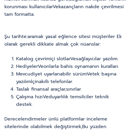
korunması kullanıcılarVekazançların nakde çevrilmesi
tam formatta.
Şu tarihte:aramak yasal eğlence sitesi müşteriler Ek
olarak gerekli dikkate almak çok nüanslar:
Katalog çevrimiçi slotlarVesağlayıcılar yazılım.
HediyelerVeonlarla bahis oynamanın kuralları.
Mevcudiyet uyarlanabilir sürümVetek başına
yazılımİçinakıllı telefonlar.
Taslak finansal araçlar,sınırlar.
Çalışma hızıVeduyarlılık temsilciler teknik
destek.
Derecelendirmeler ünlü platformlar inceleme
sitelerinde olabilmek değiştirmek,Bu yüzden