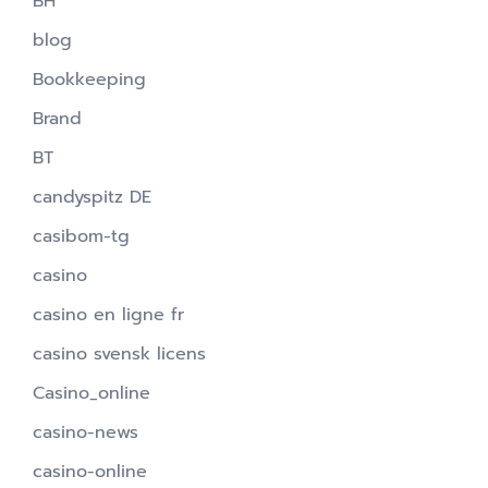
BH
blog
Bookkeeping
Brand
BT
candyspitz DE
casibom-tg
casino
casino en ligne fr
casino svensk licens
Casino_online
casino-news
casino-online