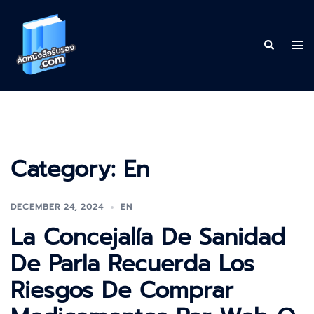
Skip
to
content
Search
Tog
me
Category:
En
DECEMBER 24, 2024
EN
La Concejalía De Sanidad
De Parla Recuerda Los
Riesgos De Comprar