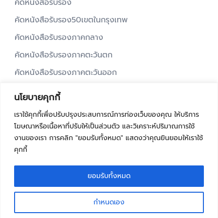
คัดหนังสือรับรอง
คัดหนังสือรับรอง50เขตในกรุงเทพ
คัดหนังสือรับรองภาคกลาง
คัดหนังสือรับรองภาคตะวันตก
คัดหนังสือรับรองภาคตะวันออก
คัดหนังสือรับรองภาคตะวันออกเฉียงเหนือ
นโยบายคุกกี้
คัดหนังสือรับรองภาคเหนือ
เราใช้คุกกี้เพื่อปรับปรุงประสบการณ์การท่องเว็บของคุณ ให้บริการ
คัดหนังสือรับรองภาคใต้
โฆษณาหรือเนื้อหาที่ปรับให้เป็นส่วนตัว และวิเคราะห์ปริมาณการใช้
งานของเรา การคลิก "ยอมรับทั้งหมด" แสดงว่าคุณยินยอมให้เราใช้
คุกกี้
ยอมรับทั้งหมด
กำหนดเอง