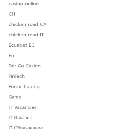
casino-online
CH
chicken road CA
chicken road IT
Ecuabet EC
En
Fair Go Casino
FinTech
Forex Trading
Game
IT Vacancies
IT Вакансії
IT Образование