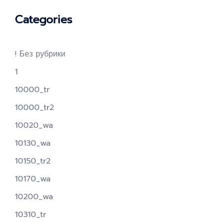
Categories
! Без рубрики
1
10000_tr
10000_tr2
10020_wa
10130_wa
10150_tr2
10170_wa
10200_wa
10310_tr