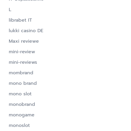
L
librabet IT
lukki casino DE
Maxi reviewe
mini-review
mini-reviews
mombrand
mono brand
mono slot
monobrand
monogame
monoslot